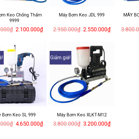
ơm Keo Chống Thấm
Máy Bơm Keo JDL 999
MÁY B
9999
Giá
Giá
Giá
Giá
.000
₫
2.100.000
₫
2.950.000
₫
2.550.000
₫
3.800.
gốc
hiện
gốc
hiện
là:
tại
là:
tại
2.500.000₫.
là:
2.950.000₫.
là:
2.100.000₫.
2.550.000₫.
á!
Giảm giá!
 Bơm Keo SL 999
Máy Bơm Keo XLKT-M12
Giá
Giá
Giá
Giá
.000
₫
4.650.000
₫
3.800.000
₫
3.200.000
₫
gốc
hiện
gốc
hiện
là:
tại
là:
tại
5.000.000₫.
là:
3.800.000₫.
là: