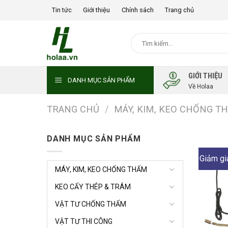
Chuyển
Tin tức
Giới thiệu
Chính sách
Trang chủ
đến
nội
Tìm
dung
kiếm:
GIỚI THIỆU
DANH MỤC SẢN PHẨM
Về Holaa
TRANG CHỦ
/
MÁY, KIM, KEO CHỐNG T
DANH MỤC SẢN PHẨM
Giảm gi
MÁY, KIM, KEO CHỐNG THẤM
KEO CẤY THÉP & TRÁM
VẬT TƯ CHỐNG THẤM
VẬT TƯ THI CÔNG