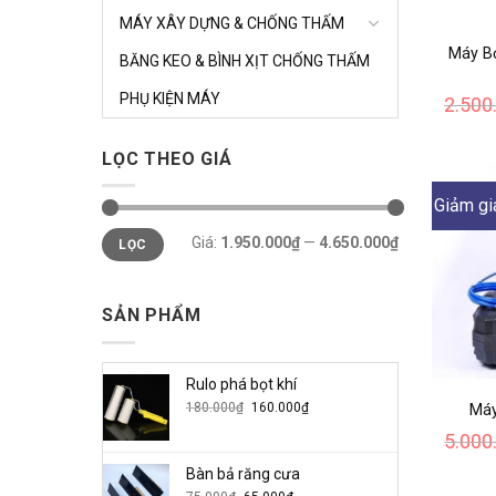
MÁY XÂY DỰNG & CHỐNG THẤM
Máy B
BĂNG KEO & BÌNH XỊT CHỐNG THẤM
PHỤ KIỆN MÁY
2.500
LỌC THEO GIÁ
Giảm gi
Giá
Giá
Giá:
1.950.000₫
—
4.650.000₫
LỌC
tối
tối
thiểu
đa
SẢN PHẨM
Rulo phá bọt khí
Giá
Giá
180.000
₫
160.000
₫
Máy
gốc
hiện
5.000
là:
tại
180.000₫.
là:
Bàn bả răng cưa
160.000₫.
Giá
Giá