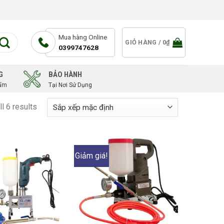
Mua hàng Online
GIỎ HÀNG /
0
₫
0399747628
G
BẢO HÀNH
hẩm
Tại Nơi Sử Dụng
l 6 results
Giảm giá!