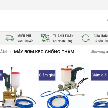
MIỄN PHÍ
THANH TOÁN
CỬA HÀN
Vận Chuyển
Khi Nhận Hàng
Đủ Sản P
HẤM
/
MÁY BƠM KEO CHỐNG THẤM
Showing al
á!
Giảm giá!
Giảm giá!