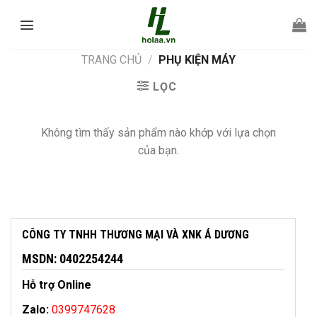
Chuyển
đến
nội
TRANG CHỦ
/
PHỤ KIỆN MÁY
dung
LỌC
Không tìm thấy sản phẩm nào khớp với lựa chọn
của bạn.
CÔNG TY TNHH THƯƠNG MẠI VÀ XNK Á DƯƠNG
MSDN: 0402254244
Hỗ trợ Online
Zalo:
0399747628