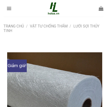
Chuyển
đến
nội
dung
TRANG CHỦ
/
VẬT TƯ CHỐNG THẤM
/
LƯỚI SỢI THỦY
TINH
Giảm giá!