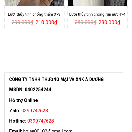
Lưới thủy tinh chống thấm 3×3
Lưới thủy tinh chống rạn nứt 4×4
iá
Giá
Giá
Giá
Giá
290.000
₫
210.000
₫
280.000
₫
230.000
₫
iện
gốc
hiện
gốc
hiện
ại
là:
tại
là:
tại
à:
290.000₫.
là:
280.000₫.
là:
1.295.000₫.
210.000₫.
230.0
CÔNG TY TNHH THƯƠNG MẠI VÀ XNK Á DƯƠNG
MSDN: 0402254244
Hỗ trợ Online
Zalo:
0399747628
Hotline:
0399747628
Email:
holaa00102@gmail.com