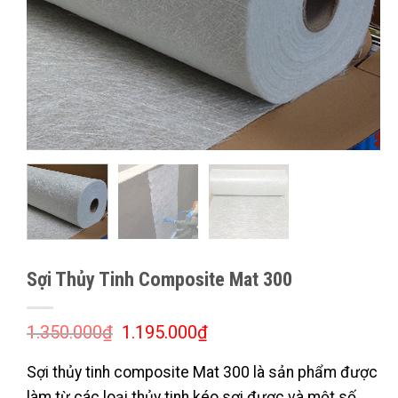
Sợi Thủy Tinh Composite Mat 300
Giá
Giá
1.350.000
₫
1.195.000
₫
gốc
hiện
là:
tại
Sợi thủy tinh composite Mat 300
là sản phẩm được
1.350.000₫.
là:
1.195.000₫.
làm từ các loại thủy tinh kéo sợi được và một số