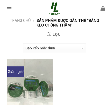
Chuyển
đến
nội
TRANG CHỦ
/
SẢN PHẨM ĐƯỢC GẮN THẺ “BĂNG
dung
KEO CHỐNG THẤM”
LỌC
Giảm giá!