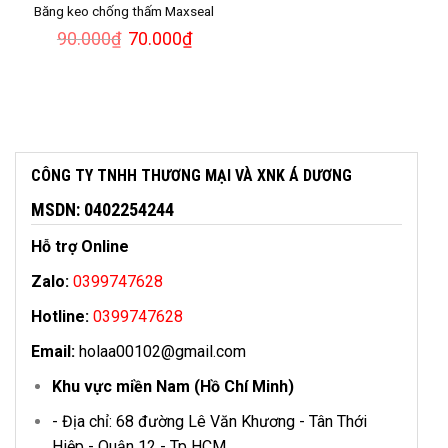
Băng keo chống thấm Maxseal
Giá
Giá
90.000
₫
70.000
₫
gốc
hiện
là:
tại
90.000₫.
là:
70.000₫.
CÔNG TY TNHH THƯƠNG MẠI VÀ XNK Á DƯƠNG
MSDN: 0402254244
Hỗ trợ Online
Zalo:
0399747628
Hotline:
0399747628
Email:
holaa00102@gmail.com
Khu vực miền Nam (Hồ Chí Minh)
- Địa chỉ: 68 đường Lê Văn Khương - Tân Thới
Hiệp - Quận 12 - Tp HCM