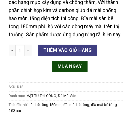
các hạng mục xây dựng và chống thấm, Với thành
phần chính hợp kim và carbon giúp đá mài chống
hao mòn, tăng diện tích thi công. Đĩa mài sàn bê
tong 180mm phù hộ với các dòng máy mài trên thị
trường. Sản phẩm được ứng dụng rộng rãi hiện nay.
Đĩa mài bê tông 180mm số lượng
THÊM VÀO GIỎ HÀNG
MUA NGAY
SKU:
D18
Danh mục:
VẬT TƯ THI CÔNG
,
Đá Mài Sàn
Thẻ:
đá mài sàn bê tông 180mm
,
đĩa mài bê tông
,
đĩa mài bê tông
180mm