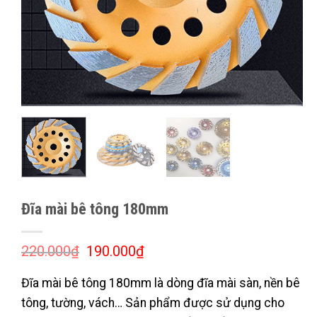
Đĩa mài bê tông 180mm
Giá
Giá
220.000
₫
190.000
₫
gốc
hiện
là:
tại
Đĩa mài bê tông 180mm là dòng đĩa mài sàn, nền bê
220.000₫.
là:
190.000₫.
tông, tường, vách… Sản phẩm được sử dụng cho