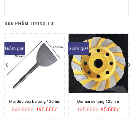
SẢN PHẨM TƯƠNG TỰ
Giảm giá!
Giảm giá!
Mũi đục dẹp bê tông 120mm
Đĩa mài bê tông 125mm
Giá
Giá
Giá
Giá
240.000
₫
190.000
₫
125.000
₫
95.000
₫
n
gốc
hiện
gốc
hiện
là:
tại
là:
tại
240.000₫.
là:
125.000₫.
là:
0.000₫.
190.000₫.
95.000