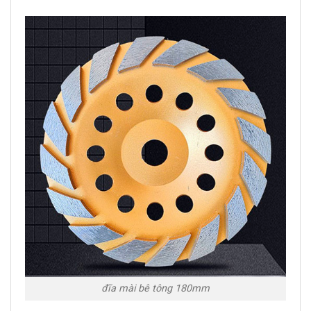
đĩa mài bê tông 180mm